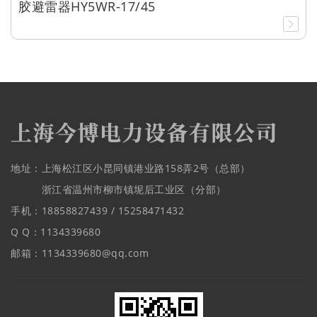
胶避雷器HY5WR-17/45
地址：上海松江区小昆同镇港业路158弄2号（总部）
浙江省温州市柳市镇坭后工业区（分部）
手机：18858827439 / 15258471432
Q Q：1134339680
邮箱：1134339680@qq.com