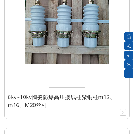
6kv~10kv陶瓷防爆高压接线柱紫铜柱m12、
m16、M20丝杆