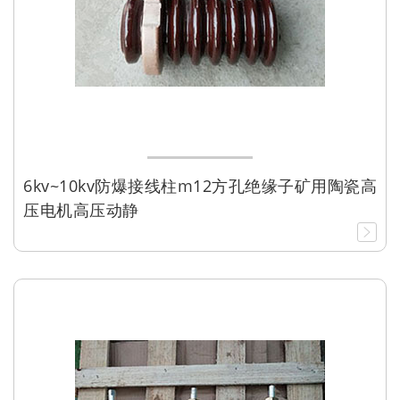
6kv~10kv防爆接线柱m12方孔绝缘子矿用陶瓷高
压电机高压动静