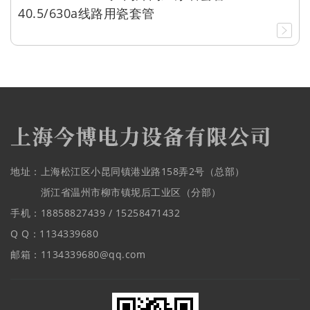
40.5/630a线路用瓷套管
地址：上海松江区小昆同镇港业路158弄2号（总部）
浙江省温州市柳市镇坭后工业区（分部）
手机：18858827439 / 15258471432
Q Q：1134339680
邮箱：1134339680@qq.com