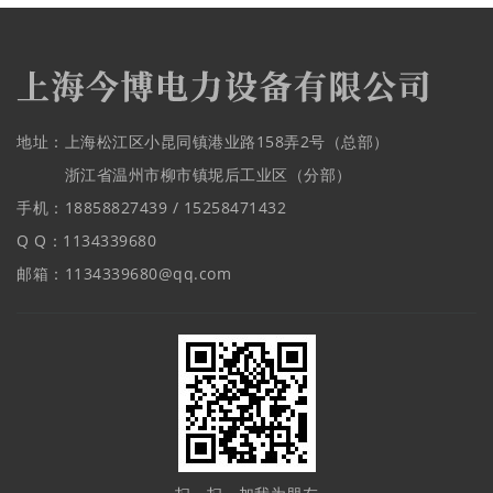
地址：上海松江区小昆同镇港业路158弄2号（总部）
浙江省温州市柳市镇坭后工业区（分部）
手机：18858827439 / 15258471432
Q Q：1134339680
邮箱：1134339680@qq.com