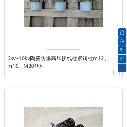
6kv~10kv陶瓷防爆高压接线柱紫铜柱m12、
m16、M20丝杆