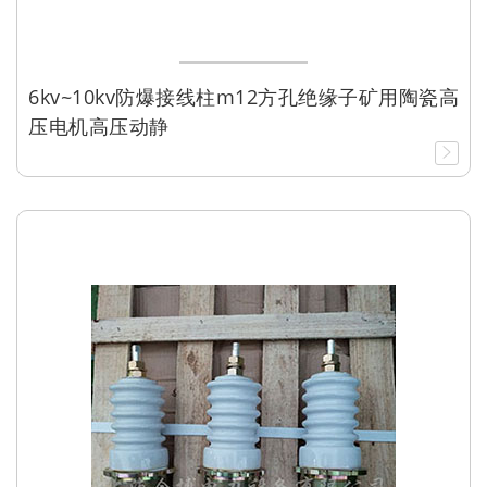
6kv~10kv防爆接线柱m12方孔绝缘子矿用陶瓷高
压电机高压动静