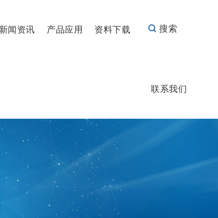
搜索
新闻资讯
产品应用
资料下载
联系我们