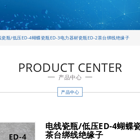
线瓷瓶/低压ED-4蝴蝶瓷瓶ED-3电力器材瓷瓶ED-2茶台绑线绝缘子
PRODUCT CENTER
产品中心
产品中心
电线瓷瓶/低压ED-4蝴蝶瓷
茶台绑线绝缘子