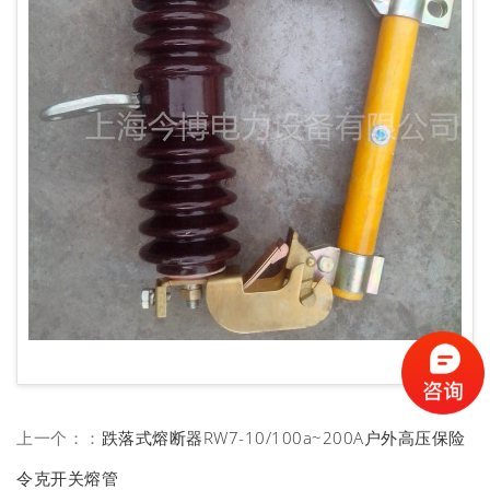
上一个：：
跌落式熔断器RW7-10/100a~200A户外高压保险
令克开关熔管