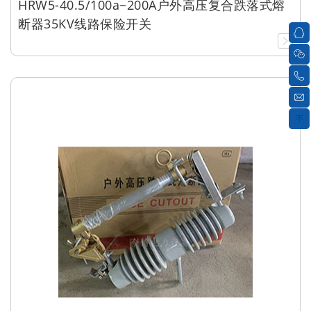
HRW5-40.5/100a~200A户外高压复合跌落式熔
断器35KV线路保险开关