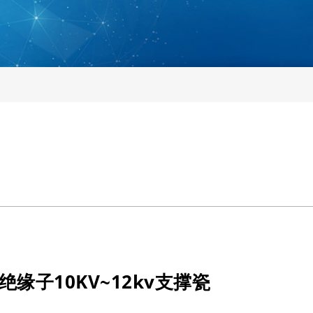
绝缘子10KV~12kv支撑瓷